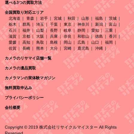
選べる3つの買取方法
全国買取り対応エリア
北海道
青森
岩手
宮城
秋田
山形
福島
茨城
栃木
群馬
埼玉
千葉
東京
神奈川
新潟
富山
石川
福井
山梨
長野
岐阜
静岡
愛知
三重
滋賀
京都
大阪
兵庫
奈良
和歌山
徳島
香川
愛媛
高知
鳥取
島根
岡山
広島
山口
福岡
佐賀
長崎
熊本
大分
宮崎
鹿児島
沖縄
カメラのリサマイ店舗一覧
カメラの遺品買取
カメラマンの実体験マガジン
無料買取申込み
プライバシーポリシー
会社概要
Copyright © 2019 株式会社リサイクルマイスター All Rights
Reserved.