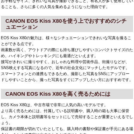
お手軽なサイズ、きれいな写真が撮影できること、有名人が多く使用してい
ることも、さらに多くの人気を集めるようになった理由です。
CANON EOS Kiss X80を使う上でおすすめのシチ
ュエーション
EOS Kiss X80の魅力は、様々なシチュエーションできれいな写真を撮るこ
とができる点です。
画素数が高く、アウトドアの際にも持ち運びしやすいコンパクトサイズのた
め、ハイキングやトレッキングにも最適だといえます。
接写がきれいに撮りやすく、おしゃれな料理や芸術作品、街撮りなどが、
SNS映えする写真になるので、近年の社会文化にマッチしたモデルです。
スマートフォンとの連携もできるため、撮影した写真をSNSにアップロー
ドしやすいことから、撮った写真をすぐにアップしたい方におすすめです。
CANON EOS Kiss X80を高く売るためには
EOS Kiss X80は、中古市場で非常に人気の高いモデルです。
より高く売るためには、付属している説明書や、購入時の箱も大事に保管
し、カメラ本体と説明書等をセットにして売却することが重要といえるでし
ょう。
保証書の期限が切れていたとしても、購入時の書類や保証書が手元にある場