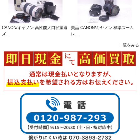
CANON/キヤノン 高性能大口径望遠
美品 CANON/キヤノン 標準ズーム
ズ...
レ...
一覧をみる