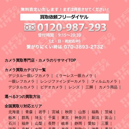
カメラ買取専門店・カメラのリサマイTOP
カメラ買取カテゴリ一覧
デジタル一眼レフカメラ
ミラーレス一眼カメラ
一眼レフカメラ
レンジファインダーカメラ
フィルムカメラ
デジタルカメラ
ビデオカメラ
レンズ
三脚
カメラ用品
選べる3つの買取方法
全国買取り対応エリア
北海道
青森
岩手
宮城
秋田
山形
福島
茨城
栃木
群馬
埼玉
千葉
東京
神奈川
新潟
富山
石川
福井
山梨
長野
岐阜
静岡
愛知
三重