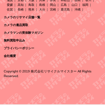
滋賀
京都
大阪
兵庫
奈良
和歌山
徳島
香川
愛媛
高知
鳥取
島根
岡山
広島
山口
福岡
佐賀
長崎
熊本
大分
宮崎
鹿児島
沖縄
カメラのリサマイ店舗一覧
カメラの遺品買取
カメラマンの実体験マガジン
無料買取申込み
プライバシーポリシー
会社概要
Copyright © 2019 株式会社リサイクルマイスター All Rights
Reserved.