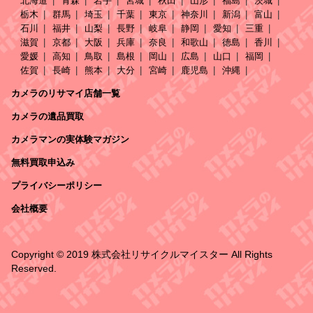
北海道
青森
岩手
宮城
秋田
山形
福島
茨城
栃木
群馬
埼玉
千葉
東京
神奈川
新潟
富山
石川
福井
山梨
長野
岐阜
静岡
愛知
三重
滋賀
京都
大阪
兵庫
奈良
和歌山
徳島
香川
愛媛
高知
鳥取
島根
岡山
広島
山口
福岡
佐賀
長崎
熊本
大分
宮崎
鹿児島
沖縄
カメラのリサマイ店舗一覧
カメラの遺品買取
カメラマンの実体験マガジン
無料買取申込み
プライバシーポリシー
会社概要
Copyright © 2019 株式会社リサイクルマイスター All Rights
Reserved.