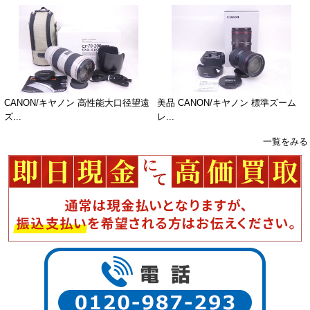
CANON/キヤノン 高性能大口径望遠
美品 CANON/キヤノン 標準ズーム
ズ...
レ...
一覧をみる