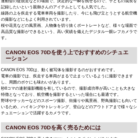
運動会の徒競走などの場面で、決定的な一瞬を残せるので、子どもの成長を
記録したいという親御さんのアイテムとしても人気でした。
線路の上を疾走する電車車両を撮影したり、今にも飛び立とうとする航空機
の撮影などにもよく利用されています。
桜や花見などの風景画、人物像を切り抜くポートレートなど、様々な場面で
高品質な撮影ができるという、高い実績を備えたデジタル一眼レフカメラで
す。
CANON EOS 70Dを使う上でおすすめのシチュエ
ーション
CANON EOS 70Dは、動く被写体を撮影するのがおすすめです。
電車の撮影では、疾走する車両がまるで止まっているように撮影できます
し、周囲のボケにも味わいがあります。
秒8コマの連射撮影機能を有しているので、撮影成功率が高いことも大きな
特徴となっており、航空機を撮影するといった場合にも最適です。
野球やサッカーなどのスポーツ撮影、街撮りや風景画、野鳥撮影にも向いて
いるため、ハイキングやトレッキング、登山などのアウトドアまで様々なシ
チュエーションで活躍するカメラです。
CANON EOS 70Dを高く売るためには