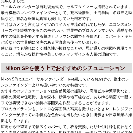
完成しました。
フィルムカウンターは自動復元式で、セルフタイマーも搭載されています。
最高機種のレンジファインダーとして、荒木経惟氏、土門拳氏、名取洋之助
氏など、有名な報道写真家も愛用していた機材です。
当時はカメラと言えばドイツのライカが主流の時代でしたが、ニコンのSシ
リーズや後続機であるこのモデルが、世界中のプロカメラマンや、過酷な条
件での撮影を必要とする報道カメラマンの間でも評価され、ロバート・キャ
パ氏などの世界的に名声のある写真家も使っていました。
使い続けても壊れにくく耐久性が抜群なことや、思い通りの構図を再現でき
ること、滑らかな操作性や美しいボディデザインも人気の理由です。
Nikon SPを使う上でおすすめのシチュエーション
Nikon SPはユニバーサルファインダーを搭載しているおかげで、従来のレ
ンジファインダーよりも扱いやすいのが特徴です。
おすすめのシチュエーションは自然風景の撮影で、高層ビルや繁華街など、
都市の風景や住宅街、山や森林、砂浜や地平線など、あらゆる場面で一眼レ
フでは再現できない独特の雰囲気を作品にすることができます。
プロのカメラマンも、レトロな雰囲気の写真を撮りたいときや、レンジファ
インダーが持っている特別な色合いを出したいときに街歩きや日常風景の撮
影をしています。
広角から中望遠まで幅広くカバーして、枠を交換したり外付け枠を使わなく
ても素早く撮影ができることや、現行のデジタル一眼レフに比べてサイズが