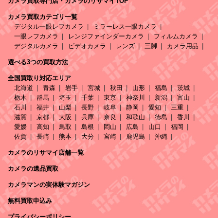
カメラ買取専門店・カメラのリサマイTOP
カメラ買取カテゴリ一覧
デジタル一眼レフカメラ
ミラーレス一眼カメラ
一眼レフカメラ
レンジファインダーカメラ
フィルムカメラ
デジタルカメラ
ビデオカメラ
レンズ
三脚
カメラ用品
選べる3つの買取方法
全国買取り対応エリア
北海道
青森
岩手
宮城
秋田
山形
福島
茨城
栃木
群馬
埼玉
千葉
東京
神奈川
新潟
富山
石川
福井
山梨
長野
岐阜
静岡
愛知
三重
滋賀
京都
大阪
兵庫
奈良
和歌山
徳島
香川
愛媛
高知
鳥取
島根
岡山
広島
山口
福岡
佐賀
長崎
熊本
大分
宮崎
鹿児島
沖縄
カメラのリサマイ店舗一覧
カメラの遺品買取
カメラマンの実体験マガジン
無料買取申込み
プライバシーポリシー