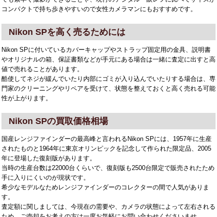
コンパクトで持ち歩きやすいので女性カメラマンにもおすすめです。
Nikon SPを高く売るためには
Nikon SPに付いているカバーキャップやストラップ固定用の金具、説明書
やオリジナルの箱、保証書類などが手元にある場合は一緒に査定に出すと高
値で売れることがあります。
酷使してネジが緩んでいたり内部にゴミが入り込んでいたりする場合は、専
門家のクリーニングやリペアを受けて、状態を整えておくと高く売れる可能
性が上がります。
Nikon SPの買取価格相場
国産レンジファインダーの最高峰と言われるNikon SPには、1957年に生産
されたものと1964年に東京オリンピックを記念して作られた限定品、2005
年に登場した復刻版があります。
当時の生産台数は22000台くらいで、復刻版も2500台限定で販売されたため
手に入りにくいのが現状です。
希少なモデルなためレンジファインダーのコレクターの間で人気がありま
す。
査定額に関しましては、今現在の需要や、カメラの状態によって左右される
ため、ご売却をお考えの方は一度お気軽にお問い合わせくださいませ。