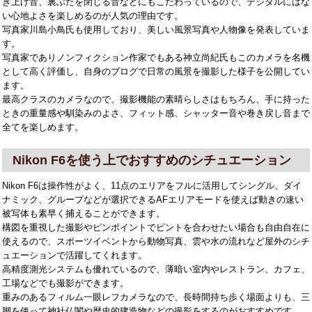
き上げ音、裏ぶたを閉じる音などにもこだわっているので、デジタルにはな
い心地よさを楽しめるのが人気の理由です。
写真家川島小鳥氏も使用しており、美しい風景写真や人物像を発表していま
す。
写真家でありノンフィクション作家でもある神立尚紀氏もこのカメラを名機
として高く評価し、自身のブログで日常の風景を撮影した様子を公開してい
ます。
最高クラスのカメラなので、撮影機能の素晴らしさはもちろん、手に持った
ときの重量感や馴染みのよさ、フィット感、シャッター音や巻き戻し音まで
全てを楽しめます。
Nikon F6を使う上でおすすめのシチュエーション
Nikon F6は操作性がよく、11点のエリアをフルに活用してシングル、ダイ
ナミック、グループなどが選択できるAFエリアモードを使えば動きの速い
被写体も素早く捕えることができます。
構図を重視した撮影やピンポイントでピントを合わせたい場合も自由自在に
使えるので、スポーツイベントから動物写真、雲や水の流れなど屋外のシチ
ュエーションで活躍してくれます。
高精度測光システムも優れているので、薄暗い室内やレストラン、カフェ、
工場などでも撮影ができます。
重みのあるフィルム一眼レフカメラなので、長時間持ち歩く場面よりも、三
脚を使って神社仏閣や歴史的建造物などの撮影をするのがおすすめです。