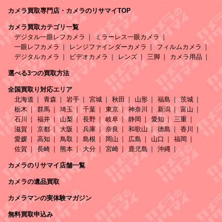
カメラ買取専門店・カメラのリサマイTOP
カメラ買取カテゴリ一覧
デジタル一眼レフカメラ
ミラーレス一眼カメラ
一眼レフカメラ
レンジファインダーカメラ
フィルムカメラ
デジタルカメラ
ビデオカメラ
レンズ
三脚
カメラ用品
選べる3つの買取方法
全国買取り対応エリア
北海道
青森
岩手
宮城
秋田
山形
福島
茨城
栃木
群馬
埼玉
千葉
東京
神奈川
新潟
富山
石川
福井
山梨
長野
岐阜
静岡
愛知
三重
滋賀
京都
大阪
兵庫
奈良
和歌山
徳島
香川
愛媛
高知
鳥取
島根
岡山
広島
山口
福岡
佐賀
長崎
熊本
大分
宮崎
鹿児島
沖縄
カメラのリサマイ店舗一覧
カメラの遺品買取
カメラマンの実体験マガジン
無料買取申込み