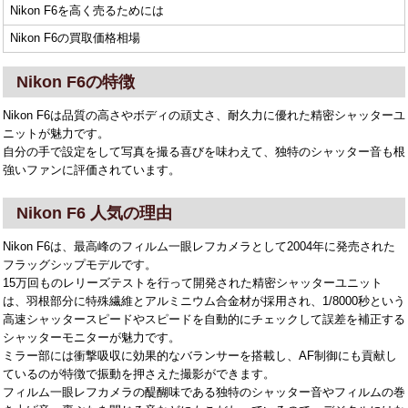
Nikon F6を高く売るためには
Nikon F6の買取価格相場
Nikon F6の特徴
Nikon F6は品質の高さやボディの頑丈さ、耐久力に優れた精密シャッターユ
ニットが魅力です。
自分の手で設定をして写真を撮る喜びを味わえて、独特のシャッター音も根
強いファンに評価されています。
Nikon F6 人気の理由
Nikon F6は、最高峰のフィルム一眼レフカメラとして2004年に発売された
フラッグシップモデルです。
15万回ものレリーズテストを行って開発された精密シャッターユニット
は、羽根部分に特殊繊維とアルミニウム合金材が採用され、1/8000秒という
高速シャッタースピードやスピードを自動的にチェックして誤差を補正する
シャッターモニターが魅力です。
ミラー部には衝撃吸収に効果的なバランサーを搭載し、AF制御にも貢献し
ているのが特徴で振動を押さえた撮影ができます。
フィルム一眼レフカメラの醍醐味である独特のシャッター音やフィルムの巻