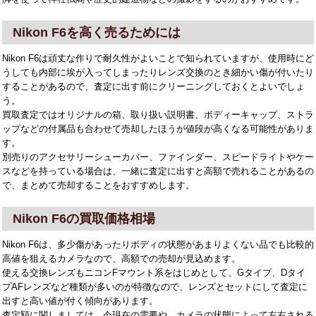
Nikon F6を高く売るためには
Nikon F6は頑丈な作りで耐久性がよいことで知られていますが、使用時にど
うしても内部に埃が入ってしまったりレンズ交換のとき細かい傷が付いたり
することがあるので、査定に出す前にクリーニングしておくとよいでしょ
う。
買取査定ではオリジナルの箱、取り扱い説明書、ボディーキャップ、ストラ
ップなどの付属品も合わせて売却したほうが値段が高くなる可能性がありま
す。
別売りのアクセサリーシューカバー、ファインダー、スピードライトやケー
スなどを持っている場合は、一緒に査定に出すと高額で売れることがあるの
で、まとめて売却することをおすすめします。
Nikon F6の買取価格相場
Nikon F6は、多少傷があったりボディの状態があまりよくない品でも比較的
高値を狙えるカメラなので、高額での売却が見込めます。
使える交換レンズもニコンFマウント系をはじめとして、Gタイプ、Dタイ
プAFレンズなど種類が多いのが特徴なので、レンズとセットにして査定に
出すと高い値が付く傾向があります。
査定額に関しましては、今現在の需要や、カメラの状態によって左右される