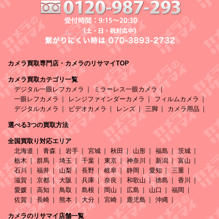
カメラ買取専門店・カメラのリサマイTOP
カメラ買取カテゴリ一覧
デジタル一眼レフカメラ
ミラーレス一眼カメラ
一眼レフカメラ
レンジファインダーカメラ
フィルムカメラ
デジタルカメラ
ビデオカメラ
レンズ
三脚
カメラ用品
選べる3つの買取方法
全国買取り対応エリア
北海道
青森
岩手
宮城
秋田
山形
福島
茨城
栃木
群馬
埼玉
千葉
東京
神奈川
新潟
富山
石川
福井
山梨
長野
岐阜
静岡
愛知
三重
滋賀
京都
大阪
兵庫
奈良
和歌山
徳島
香川
愛媛
高知
鳥取
島根
岡山
広島
山口
福岡
佐賀
長崎
熊本
大分
宮崎
鹿児島
沖縄
カメラのリサマイ店舗一覧