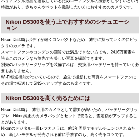
バリアングル液晶を搭載しているためローアングルの撮影がしやすいという
特徴があり、赤ちゃんやペットを撮影したい方におすすめのカメラです。
Nikon D5300を使う上でおすすめのシチュエーシ
ョン
Nikon D5300はボディが軽くコンパクトなため、旅行に持っていくのにピッ
タリのカメラです。
スマートファンやコンデジの画質では満足できない方でも、2416万画素を
誇るこのカメラなら旅先でも美しい写真を撮影できます。
別売のバッテリーグリップを装備すれば、交換用バッテリーを持っていく必
要もありません。
Wi-Fi転送機能がついているので、旅先で撮影した写真をスマートファンに
その場で転送してSNSへアップするのも楽々です。
Nikon D5300を高く売るためには
Nikon D5300は、旅行用のカメラとして需要が高いため、バッテリーグリッ
プや、Nikon純正のカメラバッグとセットで売ると、査定額がアップするこ
とがあります。
Nikonのデジタル一眼レフカメラは、約3年周期でモデルチェンジされるた
め、新しいモデルが発売される前に手放すのも、高く売るコツです。