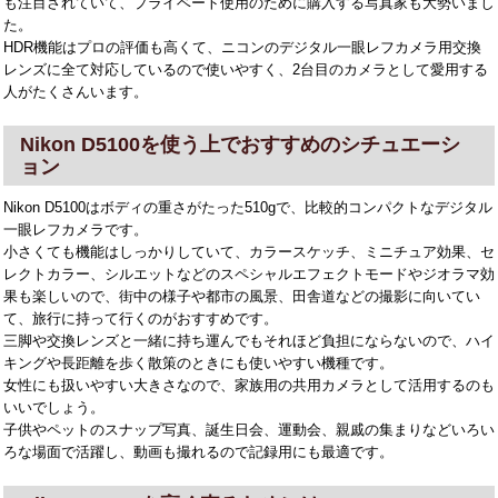
も注目されていて、プライベート使用のために購入する写真家も大勢いまし
た。
HDR機能はプロの評価も高くて、ニコンのデジタル一眼レフカメラ用交換
レンズに全て対応しているので使いやすく、2台目のカメラとして愛用する
人がたくさんいます。
Nikon D5100を使う上でおすすめのシチュエーシ
ョン
Nikon D5100はボディの重さがたった510gで、比較的コンパクトなデジタル
一眼レフカメラです。
小さくても機能はしっかりしていて、カラースケッチ、ミニチュア効果、セ
レクトカラー、シルエットなどのスペシャルエフェクトモードやジオラマ効
果も楽しいので、街中の様子や都市の風景、田舎道などの撮影に向いてい
て、旅行に持って行くのがおすすめです。
三脚や交換レンズと一緒に持ち運んでもそれほど負担にならないので、ハイ
キングや長距離を歩く散策のときにも使いやすい機種です。
女性にも扱いやすい大きさなので、家族用の共用カメラとして活用するのも
いいでしょう。
子供やペットのスナップ写真、誕生日会、運動会、親戚の集まりなどいろい
ろな場面で活躍し、動画も撮れるので記録用にも最適です。