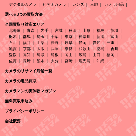
デジタルカメラ
ビデオカメラ
レンズ
三脚
カメラ用品
選べる3つの買取方法
全国買取り対応エリア
北海道
青森
岩手
宮城
秋田
山形
福島
茨城
栃木
群馬
埼玉
千葉
東京
神奈川
新潟
富山
石川
福井
山梨
長野
岐阜
静岡
愛知
三重
滋賀
京都
大阪
兵庫
奈良
和歌山
徳島
香川
愛媛
高知
鳥取
島根
岡山
広島
山口
福岡
佐賀
長崎
熊本
大分
宮崎
鹿児島
沖縄
カメラのリサマイ店舗一覧
カメラの遺品買取
カメラマンの実体験マガジン
無料買取申込み
プライバシーポリシー
会社概要