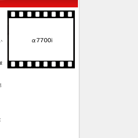
い
被
範
と