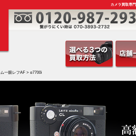
カメラ買取専門店
ム一眼レフAF
> α7700i