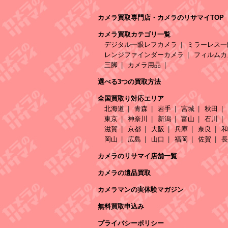
カメラ買取専門店・カメラのリサマイTOP
カメラ買取カテゴリ一覧
デジタル一眼レフカメラ
ミラーレス一
レンジファインダーカメラ
フィルムカ
三脚
カメラ用品
選べる3つの買取方法
全国買取り対応エリア
北海道
青森
岩手
宮城
秋田
東京
神奈川
新潟
富山
石川
滋賀
京都
大阪
兵庫
奈良
和
岡山
広島
山口
福岡
佐賀
長
カメラのリサマイ店舗一覧
カメラの遺品買取
カメラマンの実体験マガジン
無料買取申込み
プライバシーポリシー