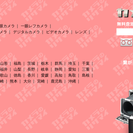
眼カメラ
一眼レフカメラ
メラ
デジタルカメラ
ビデオカメラ
レンズ
山形
福島
茨城
栃木
群馬
埼玉
千葉
福井
山梨
長野
岐阜
静岡
愛知
三重
歌山
徳島
香川
愛媛
高知
鳥取
島根
崎
熊本
大分
宮崎
鹿児島
沖縄