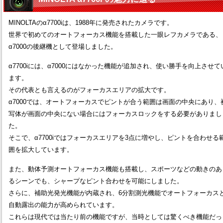
MINOLTAのα7700iは、1988年に発売されたカメラです。
世界で初めてのオートフォーカス機能を搭載した一眼レフカメラである、
α7000の後継機として登場しました。
α7700iには、α7000にはなかった機能が追加され、使い勝手を向上させて
ます。
その代表とも言えるのがフォーカスエリアの拡大です。
α7000では、オートフォーカスでピントが合う範囲は画面の中央にあり、
写体が画面の中央にない場合にはフォーカスロックをする必要がありまし
た。
そこで、α7700iではフォーカスエリアを3点に増やし、ピントを合わせる
囲を拡大しています。
また、動体予測オートフォーカス機能も搭載し、スポーツなどの動きのあ
るシーンでも、シャープなピント合わせを可能にしました。
さらに、補助光発光機能が内蔵され、6分割測光機能でオートフォーカス
自動露出の能力が高められています。
これらは現代では当たり前の機能ですが、当時としては驚くべき機能だっ