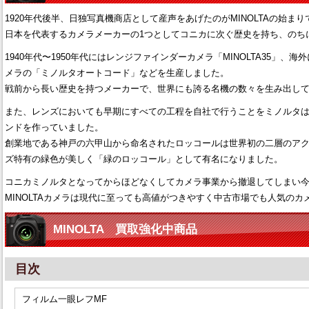
1920年代後半、日独写真機商店として産声をあげたのがMINOLTAの始まり
日本を代表するカメラメーカーの1つとしてコニカに次ぐ歴史を持ち、のち
1940年代〜1950年代にはレンジファインダーカメラ「MINOLTA35」
メラの「ミノルタオートコード」などを生産しました。
戦前から長い歴史を持つメーカーで、世界にも誇る名機の数々を生み出し
また、レンズにおいても早期にすべての工程を自社で行うことをミノルタ
ンドを作っていました。
創業地である神戸の六甲山から命名されたロッコールは世界初の二層のア
ズ特有の緑色が美しく「緑のロッコール」として有名になりました。
コニカミノルタとなってからほどなくしてカメラ事業から撤退してしまい
MINOLTAカメラは現代に至っても高値がつきやすく中古市場でも人気のカ
MINOLTA 買取強化中商品
目次
フィルム一眼レフMF