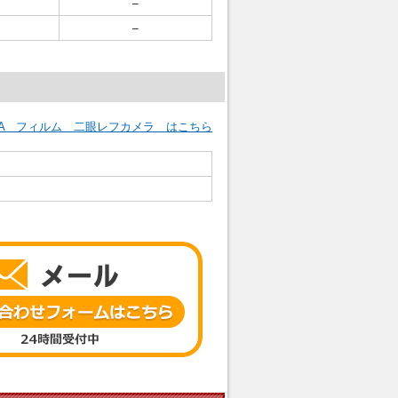
–
–
LTA フィルム 二眼レフカメラ はこちら