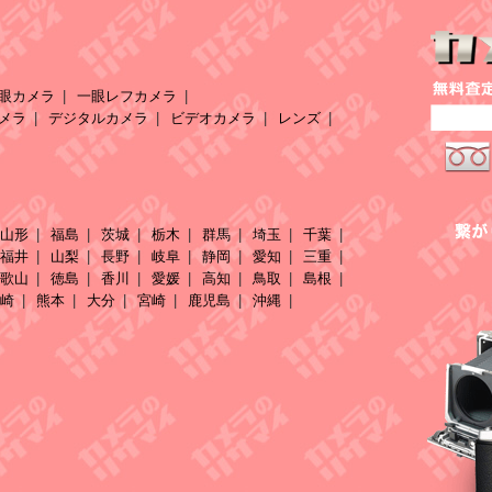
眼カメラ
一眼レフカメラ
メラ
デジタルカメラ
ビデオカメラ
レンズ
山形
福島
茨城
栃木
群馬
埼玉
千葉
福井
山梨
長野
岐阜
静岡
愛知
三重
歌山
徳島
香川
愛媛
高知
鳥取
島根
崎
熊本
大分
宮崎
鹿児島
沖縄