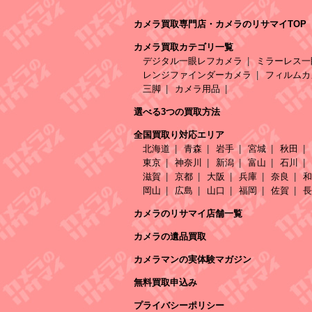
カメラ買取専門店・カメラのリサマイTOP
カメラ買取カテゴリ一覧
デジタル一眼レフカメラ
ミラーレス一
レンジファインダーカメラ
フィルムカ
三脚
カメラ用品
選べる3つの買取方法
全国買取り対応エリア
北海道
青森
岩手
宮城
秋田
東京
神奈川
新潟
富山
石川
滋賀
京都
大阪
兵庫
奈良
和
岡山
広島
山口
福岡
佐賀
長
カメラのリサマイ店舗一覧
カメラの遺品買取
カメラマンの実体験マガジン
無料買取申込み
プライバシーポリシー