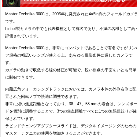
Master Technika 3000は、2006年に発売された4×5in判のフィールドカメ
です。
Linhof製カメラの中でも代表機種として有名であり、不滅の名機として高
評価されています。
Master Technika 3000は、非常にコンパクトであることで有名ですがリン
フ規格の幅広いレンズが使える上、あらゆる撮影条件に適したカメラで
す。
カメラの動きで収斂する線の修正が可能で、鋭い焦点の平面をいとも簡単
に制御できます。
内蔵広角フォーカシングトラックにおいては、カメラ本体の外側右側に配
置された回転ノブで快適に調整できます。
非常に短い焦点距離となっており、38、47、58 mmの場合は、レンズボ
ドを個別に調整することで、3つの焦点距離すべてに1つの無限遠絞りが確
保されています。
ラピッドチェンジアダプタースライドは、デジタルイメージングのための
マスターテクニカの使用を増加させることができます。