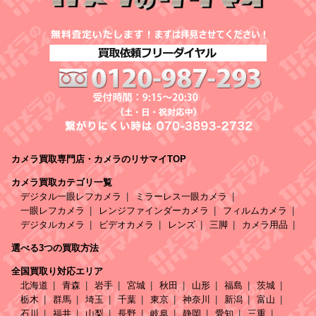
カメラ買取専門店・カメラのリサマイTOP
カメラ買取カテゴリ一覧
デジタル一眼レフカメラ
ミラーレス一眼カメラ
一眼レフカメラ
レンジファインダーカメラ
フィルムカメラ
デジタルカメラ
ビデオカメラ
レンズ
三脚
カメラ用品
選べる3つの買取方法
全国買取り対応エリア
北海道
青森
岩手
宮城
秋田
山形
福島
茨城
栃木
群馬
埼玉
千葉
東京
神奈川
新潟
富山
石川
福井
山梨
長野
岐阜
静岡
愛知
三重