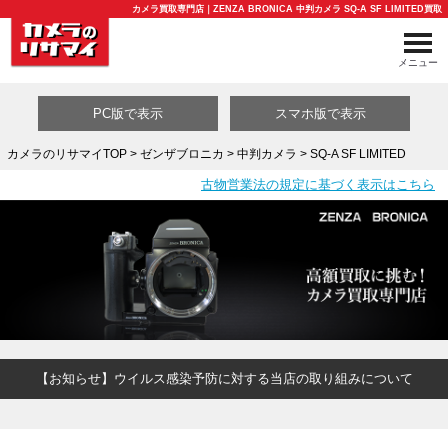
カメラ買取専門店｜ZENZA BRONICA 中判カメラ SQ-A SF LIMITED買取
メニュー
PC版で表示
スマホ版で表示
カメラのリサマイTOP
>
ゼンザブロニカ
>
中判カメラ
> SQ-A SF LIMITED
古物営業法の規定に基づく表示はこちら
買取カテゴリ一覧
【お知らせ】ウイルス感染予防に対する当店の取り組みについて