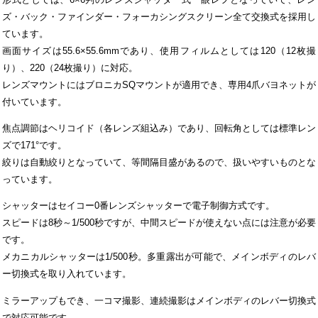
ズ・バック・ファインダー・フォーカシングスクリーン全て交換式を採用し
ています。
画面サイズは55.6×55.6mmであり、使用フィルムとしては120（12枚撮
り）、220（24枚撮り）に対応。
レンズマウントにはブロニカSQマウントが適用でき、専用4爪バヨネットが
付いています。
焦点調節はヘリコイド（各レンズ組込み）であり、回転角としては標準レン
ズで171°です。
絞りは自動絞りとなっていて、等間隔目盛があるので、扱いやすいものとな
っています。
シャッターはセイコー0番レンズシャッターで電子制御方式です。
スピードは8秒～1/500秒ですが、中間スピードが使えない点には注意が必要
です。
メカニカルシャッターは1/500秒。多重露出が可能で、メインボディのレバ
ー切換式を取り入れています。
ミラーアップもでき、一コマ撮影、連続撮影はメインボディのレバー切換式
で対応可能です。