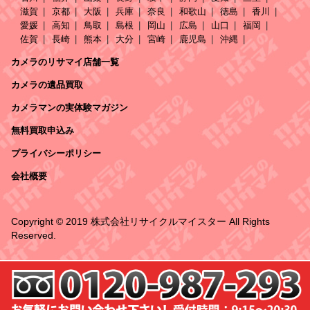
滋賀
京都
大阪
兵庫
奈良
和歌山
徳島
香川
愛媛
高知
鳥取
島根
岡山
広島
山口
福岡
佐賀
長崎
熊本
大分
宮崎
鹿児島
沖縄
カメラのリサマイ店舗一覧
カメラの遺品買取
カメラマンの実体験マガジン
無料買取申込み
プライバシーポリシー
会社概要
Copyright © 2019 株式会社リサイクルマイスター All Rights
Reserved.