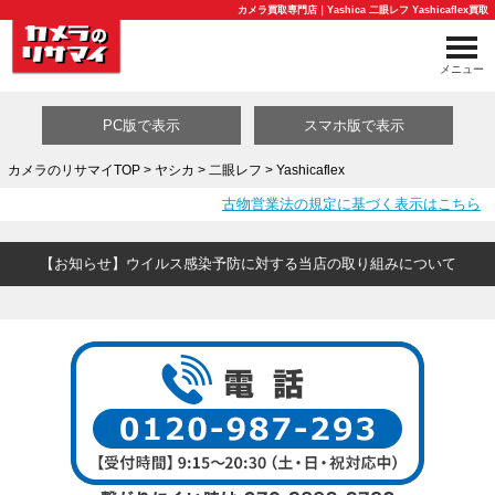
カメラ買取専門店｜Yashica 二眼レフ Yashicaflex買取
メニュー
PC版で表示
スマホ版で表示
カメラのリサマイTOP
>
ヤシカ
>
二眼レフ
> Yashicaflex
古物営業法の規定に基づく表示はこちら
買取カテゴリ一覧
【お知らせ】ウイルス感染予防に対する当店の取り組みについて