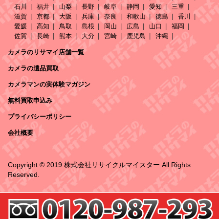
石川
福井
山梨
長野
岐阜
静岡
愛知
三重
滋賀
京都
大阪
兵庫
奈良
和歌山
徳島
香川
愛媛
高知
鳥取
島根
岡山
広島
山口
福岡
佐賀
長崎
熊本
大分
宮崎
鹿児島
沖縄
カメラのリサマイ店舗一覧
カメラの遺品買取
カメラマンの実体験マガジン
無料買取申込み
プライバシーポリシー
会社概要
Copyright © 2019 株式会社リサイクルマイスター All Rights
Reserved.