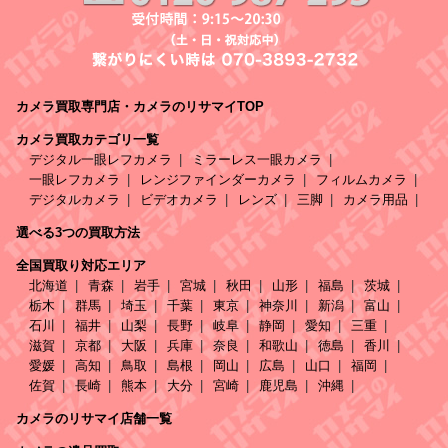
カメラ買取専門店・カメラのリサマイTOP
カメラ買取カテゴリ一覧
デジタル一眼レフカメラ
ミラーレス一眼カメラ
一眼レフカメラ
レンジファインダーカメラ
フィルムカメラ
デジタルカメラ
ビデオカメラ
レンズ
三脚
カメラ用品
選べる3つの買取方法
全国買取り対応エリア
北海道
青森
岩手
宮城
秋田
山形
福島
茨城
栃木
群馬
埼玉
千葉
東京
神奈川
新潟
富山
石川
福井
山梨
長野
岐阜
静岡
愛知
三重
滋賀
京都
大阪
兵庫
奈良
和歌山
徳島
香川
愛媛
高知
鳥取
島根
岡山
広島
山口
福岡
佐賀
長崎
熊本
大分
宮崎
鹿児島
沖縄
カメラのリサマイ店舗一覧