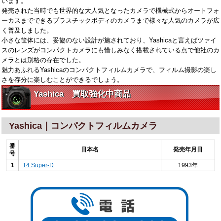
います。
発売された当時でも世界的な大人気となったカメラで機械式からオートフォ
ーカスまでできるプラスチックボディのカメラまで様々な人気のカメラが広
く普及しました。
小さな筐体には、妥協のない設計が施されており、Yashicaと言えばツァイ
スのレンズがコンパクトカメラにも惜しみなく搭載されている点で他社のカ
メラとは別格の存在でした。
魅力あふれるYashicaのコンパクトフィルムカメラで、フィルム撮影の楽し
さを存分に楽しむことができるでしょう。
Yashica 買取強化中商品
Yashica｜コンパクトフィルムカメラ
番
日本名
発売年月日
号
1
T4 Super-D
1993年