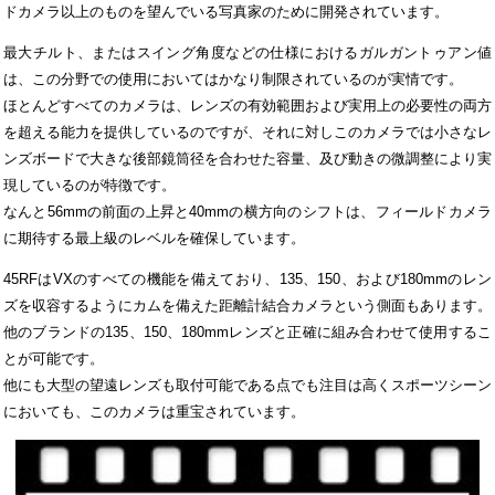
ドカメラ以上のものを望んでいる写真家のために開発されています。
最大チルト、またはスイング角度などの仕様におけるガルガントゥアン値
は、この分野での使用においてはかなり制限されているのが実情です。
ほとんどすべてのカメラは、レンズの有効範囲および実用上の必要性の両方
を超える能力を提供しているのですが、それに対しこのカメラでは小さなレ
ンズボードで大きな後部鏡筒径を合わせた容量、及び動きの微調整により実
現しているのが特徴です。
なんと56mmの前面の上昇と40mmの横方向のシフトは、フィールドカメラ
に期待する最上級のレベルを確保しています。
45RFはVXのすべての機能を備えており、135、150、および180mmのレン
ズを収容するようにカムを備えた距離計結合カメラという側面もあります。
他のブランドの135、150、180mmレンズと正確に組み合わせて使用するこ
とが可能です。
他にも大型の望遠レンズも取付可能である点でも注目は高くスポーツシーン
においても、このカメラは重宝されています。