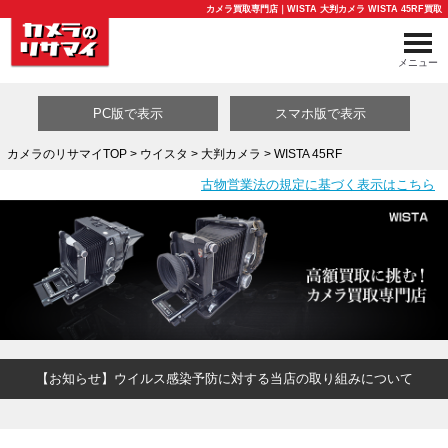
カメラ買取専門店｜WISTA 大判カメラ WISTA 45RF買取
メニュー
PC版で表示
スマホ版で表示
カメラのリサマイTOP
>
ウイスタ
>
大判カメラ
> WISTA 45RF
古物営業法の規定に基づく表示はこちら
買取カテゴリ一覧
【お知らせ】ウイルス感染予防に対する当店の取り組みについて