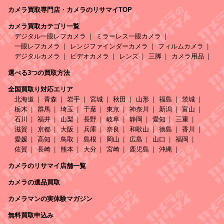
カメラ買取専門店・カメラのリサマイTOP
カメラ買取カテゴリ一覧
デジタル一眼レフカメラ
ミラーレス一眼カメラ
一眼レフカメラ
レンジファインダーカメラ
フィルムカメラ
デジタルカメラ
ビデオカメラ
レンズ
三脚
カメラ用品
選べる3つの買取方法
全国買取り対応エリア
北海道
青森
岩手
宮城
秋田
山形
福島
茨城
栃木
群馬
埼玉
千葉
東京
神奈川
新潟
富山
石川
福井
山梨
長野
岐阜
静岡
愛知
三重
滋賀
京都
大阪
兵庫
奈良
和歌山
徳島
香川
愛媛
高知
鳥取
島根
岡山
広島
山口
福岡
佐賀
長崎
熊本
大分
宮崎
鹿児島
沖縄
カメラのリサマイ店舗一覧
カメラの遺品買取
カメラマンの実体験マガジン
無料買取申込み