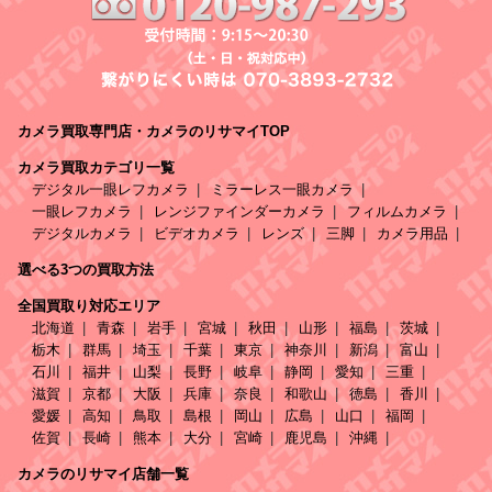
カメラ買取専門店・カメラのリサマイTOP
カメラ買取カテゴリ一覧
デジタル一眼レフカメラ
ミラーレス一眼カメラ
一眼レフカメラ
レンジファインダーカメラ
フィルムカメラ
デジタルカメラ
ビデオカメラ
レンズ
三脚
カメラ用品
選べる3つの買取方法
全国買取り対応エリア
北海道
青森
岩手
宮城
秋田
山形
福島
茨城
栃木
群馬
埼玉
千葉
東京
神奈川
新潟
富山
石川
福井
山梨
長野
岐阜
静岡
愛知
三重
滋賀
京都
大阪
兵庫
奈良
和歌山
徳島
香川
愛媛
高知
鳥取
島根
岡山
広島
山口
福岡
佐賀
長崎
熊本
大分
宮崎
鹿児島
沖縄
カメラのリサマイ店舗一覧