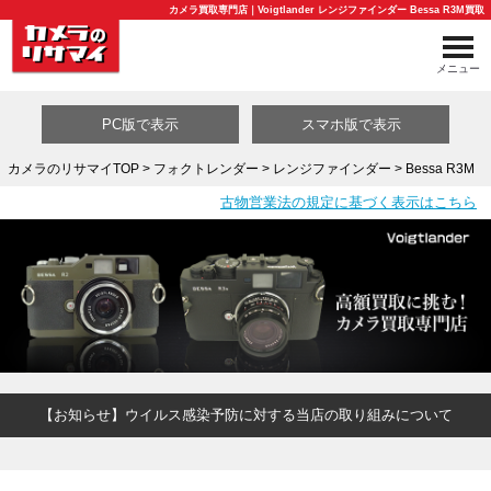
カメラ買取専門店｜Voigtlander レンジファインダー Bessa R3M買取
メニュー
PC版で表示
スマホ版で表示
カメラのリサマイTOP
>
フォクトレンダー
>
レンジファインダー
> Bessa R3M
古物営業法の規定に基づく表示はこちら
買取カテゴリ一覧
【お知らせ】ウイルス感染予防に対する当店の取り組みについて