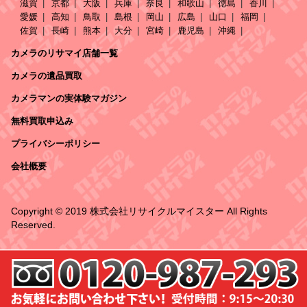
滋賀
京都
大阪
兵庫
奈良
和歌山
徳島
香川
愛媛
高知
鳥取
島根
岡山
広島
山口
福岡
佐賀
長崎
熊本
大分
宮崎
鹿児島
沖縄
カメラのリサマイ店舗一覧
カメラの遺品買取
カメラマンの実体験マガジン
無料買取申込み
プライバシーポリシー
会社概要
Copyright © 2019 株式会社リサイクルマイスター All Rights
Reserved.