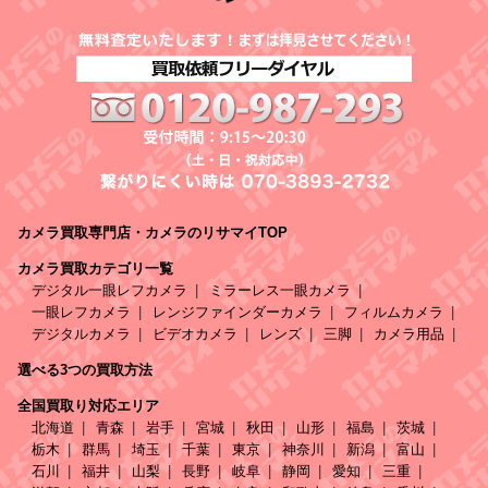
カメラ買取専門店・カメラのリサマイTOP
カメラ買取カテゴリ一覧
デジタル一眼レフカメラ
ミラーレス一眼カメラ
一眼レフカメラ
レンジファインダーカメラ
フィルムカメラ
デジタルカメラ
ビデオカメラ
レンズ
三脚
カメラ用品
選べる3つの買取方法
全国買取り対応エリア
北海道
青森
岩手
宮城
秋田
山形
福島
茨城
栃木
群馬
埼玉
千葉
東京
神奈川
新潟
富山
石川
福井
山梨
長野
岐阜
静岡
愛知
三重