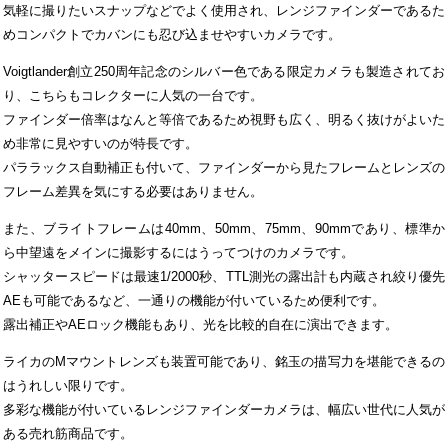
気軽に撮りたいスナップなどでよく使用され、レンジファインダーであるた
めコンパクトでカバンにも忍び込ませやすいカメラです。
Voigtlander創立250周年記念のシルバー色である限定カメラも製造されてお
り、こちらもコレクターに人気の一台です。
ファインダー倍率はなんと等倍であるため視野も広く、明るく抜けがよいた
め非常に見やすいのが特長です。
パララックス自動補正も付いて、ファインダーから見たフレームとレンズの
フレーム差異を気にする必要はありません。
また、ブライトフレームは40mm、50mm、75mm、90mmであり、標準か
ら中望遠をメインに撮影するにはうってつけのカメラです。
シャッタースピードは最速1/2000秒、TTL測光の露出計も内蔵され絞り優先
AEも可能であるなど、一通りの機能が付いているため便利です。
露出補正やAEロック機能もあり、光を比較的自在に演出できます。
ライカのMマウントレンズも装置可能であり、銘玉の描写力を堪能できるの
はうれしい限りです。
多彩な機能が付いているレンジファインダーカメラは、幅広い世代に人気が
ある売れ筋商品です。