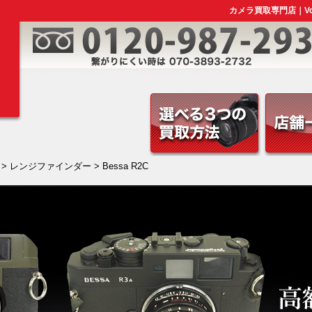
カメラ買取専門店｜Voig
>
レンジファインダー
> Bessa R2C