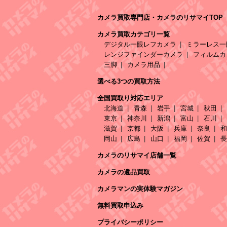
カメラ買取専門店・カメラのリサマイTOP
カメラ買取カテゴリ一覧
デジタル一眼レフカメラ
ミラーレス一
レンジファインダーカメラ
フィルムカ
三脚
カメラ用品
選べる3つの買取方法
全国買取り対応エリア
北海道
青森
岩手
宮城
秋田
東京
神奈川
新潟
富山
石川
滋賀
京都
大阪
兵庫
奈良
和
岡山
広島
山口
福岡
佐賀
長
カメラのリサマイ店舗一覧
カメラの遺品買取
カメラマンの実体験マガジン
無料買取申込み
プライバシーポリシー