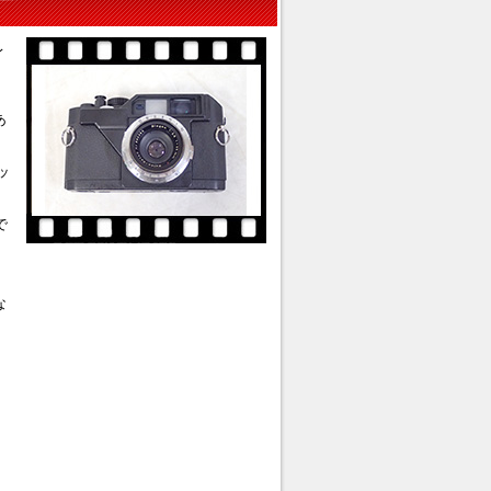
レ
あ
ッ
で
な