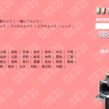
眼カメラ
一眼レフカメラ
メラ
デジタルカメラ
ビデオカメラ
レンズ
山形
福島
茨城
栃木
群馬
埼玉
千葉
福井
山梨
長野
岐阜
静岡
愛知
三重
歌山
徳島
香川
愛媛
高知
鳥取
島根
崎
熊本
大分
宮崎
鹿児島
沖縄