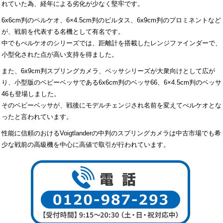
れていた為、経年による劣化が少なく堅牢です。
6x6cm判のペルケオ、6×4.5cm判のビルタス、6x9cm判のプロミネントなど
が、戦前を代表する名機として有名です。
中でもぺルケオのシリーズでは、距離計を搭載したレンジファインダーで、
小型化された点が高い支持を得ました。
また、6x9cm判スプリングカメラ、ベッサシリーズが大衆向けとして広が
り、小型版のベビーベッサである6x6cm判のベッサ66、6×4.5cm判のベッサ
46も登場しました。
そのベビーベッサが、戦後にモデルチェンジされ名前を変えてぺルケオとな
ったと言われています。
性能に信頼のおけるVoigtlanderの中判のスプリングカメラは中古市場でも希
少な戦前の高級機を中心に高値で取引が行われています。