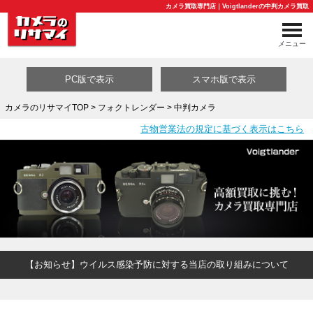
カメラ買取専門店｜Voigtlanderの中判カメラ買取
メニュー
PC版で表示
スマホ版で表示
カメラのリサマイTOP
>
フォクトレンダー
> 中判カメラ
古物営業法の規定に基づく表示はこちら
買取カテゴリ一覧
【お知らせ】ウイルス感染予防に対する当店の取り組みについて