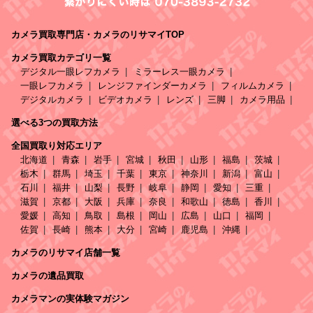
カメラ買取専門店・カメラのリサマイTOP
カメラ買取カテゴリ一覧
デジタル一眼レフカメラ
ミラーレス一眼カメラ
一眼レフカメラ
レンジファインダーカメラ
フィルムカメラ
デジタルカメラ
ビデオカメラ
レンズ
三脚
カメラ用品
選べる3つの買取方法
全国買取り対応エリア
北海道
青森
岩手
宮城
秋田
山形
福島
茨城
栃木
群馬
埼玉
千葉
東京
神奈川
新潟
富山
石川
福井
山梨
長野
岐阜
静岡
愛知
三重
滋賀
京都
大阪
兵庫
奈良
和歌山
徳島
香川
愛媛
高知
鳥取
島根
岡山
広島
山口
福岡
佐賀
長崎
熊本
大分
宮崎
鹿児島
沖縄
カメラのリサマイ店舗一覧
カメラの遺品買取
カメラマンの実体験マガジン