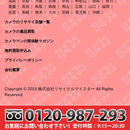
滋賀
京都
大阪
兵庫
奈良
和歌山
徳島
香川
愛媛
高知
鳥取
島根
岡山
広島
山口
福岡
佐賀
長崎
熊本
大分
宮崎
鹿児島
沖縄
カメラのリサマイ店舗一覧
カメラの遺品買取
カメラマンの実体験マガジン
無料買取申込み
プライバシーポリシー
会社概要
Copyright © 2019 株式会社リサイクルマイスター All Rights
Reserved.