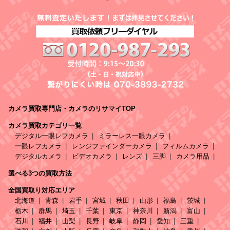
カメラ買取専門店・カメラのリサマイTOP
カメラ買取カテゴリ一覧
デジタル一眼レフカメラ
ミラーレス一眼カメラ
一眼レフカメラ
レンジファインダーカメラ
フィルムカメラ
デジタルカメラ
ビデオカメラ
レンズ
三脚
カメラ用品
選べる3つの買取方法
全国買取り対応エリア
北海道
青森
岩手
宮城
秋田
山形
福島
茨城
栃木
群馬
埼玉
千葉
東京
神奈川
新潟
富山
石川
福井
山梨
長野
岐阜
静岡
愛知
三重