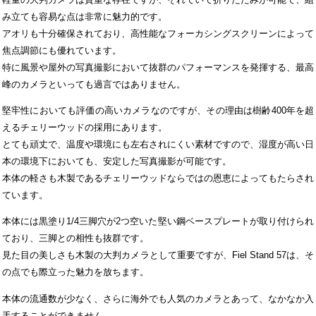
み立ても容易な点は非常に魅力的です。
アオリも十分確保されており、高性能なフォーカシングスクリーンによって
焦点調節にも優れています。
特に風景や屋外の写真撮影において抜群のパフォーマンスを発揮する、最高
峰のカメラといっても過言ではありません。
堅牢性においても評価の高いカメラなのですが、その理由は樹齢400年を超
えるチェリーウッドの採用にあります。
とても頑丈で、温度や環境にも左右されにくい素材ですので、湿度が高い日
本の環境下においても、安定した写真撮影が可能です。
本体の軽さも木製であるチェリーウッドならではの恩恵によってもたらされ
ています。
本体には黒塗り1/4三脚穴が2つ空いた堅い鋼ベースプレートが取り付けられ
ており、三脚との相性も抜群です。
見た目の美しさも木製の大判カメラとして重要ですが、Fiel Stand 57は、そ
の点でも際立った魅力を放ちます。
本体の流通数が少なく、さらに海外でも人気のカメラとあって、なかなか入
手することができません。