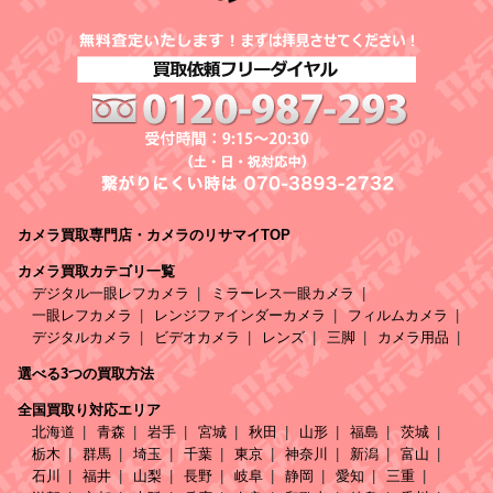
カメラ買取専門店・カメラのリサマイTOP
カメラ買取カテゴリ一覧
デジタル一眼レフカメラ
ミラーレス一眼カメラ
一眼レフカメラ
レンジファインダーカメラ
フィルムカメラ
デジタルカメラ
ビデオカメラ
レンズ
三脚
カメラ用品
選べる3つの買取方法
全国買取り対応エリア
北海道
青森
岩手
宮城
秋田
山形
福島
茨城
栃木
群馬
埼玉
千葉
東京
神奈川
新潟
富山
石川
福井
山梨
長野
岐阜
静岡
愛知
三重