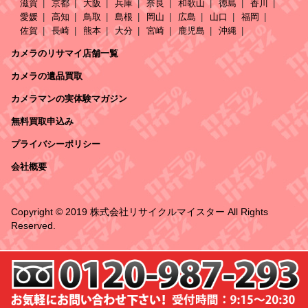
滋賀
京都
大阪
兵庫
奈良
和歌山
徳島
香川
愛媛
高知
鳥取
島根
岡山
広島
山口
福岡
佐賀
長崎
熊本
大分
宮崎
鹿児島
沖縄
カメラのリサマイ店舗一覧
カメラの遺品買取
カメラマンの実体験マガジン
無料買取申込み
プライバシーポリシー
会社概要
Copyright © 2019 株式会社リサイクルマイスター All Rights
Reserved.