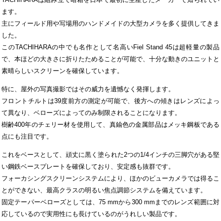
ます。
主にフィールド用や写場用のハンドメイドの大型カメラを多く提供してきま
した。
このTACHIHARAの中でも名作として名高いFiel Stand 45は超軽量の製品
で、本ほどの大きさに折りたためることが可能で、十分な動きのユニットと
素晴らしいスクリーンを確保しています。
特に、屋外の写真撮影ではその威力を遺憾なく発揮します。
フロントチルトは39度前方の測定が可能で、後方への傾きはレンズによっ
て異なり、ベローズによってのみ制限されることになります。
樹齢400年のチェリー材を使用して、真鍮色の金属部品はメッキ鋼板である
点にも注目です。
これをベースとして、頑丈に黒く塗られた2つの1/4インチの三脚穴がある堅
い鋼鉄ベースプレートを確保しており、安定感も抜群です。
フォーカシングスクリーンシステムにより、ほかのビューカメラでは得るこ
とができない、最高クラスの明るい焦点調節システムを備えています。
固定テーパーベローズとしては、75 mmから300 mmまでのレンズ範囲に対
応しているので実用性にも長けているのがうれしい製品です。