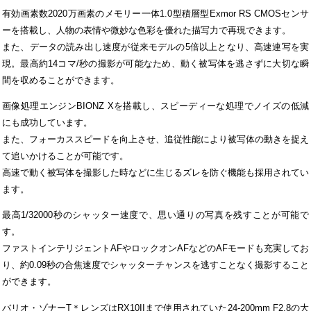
有効画素数2020万画素のメモリー一体1.0型積層型Exmor RS CMOSセンサ
ーを搭載し、人物の表情や微妙な色彩を優れた描写力で再現できます。
また、データの読み出し速度が従来モデルの5倍以上となり、高速連写を実
現。最高約14コマ/秒の撮影が可能なため、動く被写体を逃さずに大切な瞬
間を収めることができます。
画像処理エンジンBIONZ Xを搭載し、スピーディーな処理でノイズの低減
にも成功しています。
また、フォーカススピードを向上させ、追従性能により被写体の動きを捉え
て追いかけることが可能です。
高速で動く被写体を撮影した時などに生じるズレを防ぐ機能も採用されてい
ます。
最高1/32000秒のシャッター速度で、思い通りの写真を残すことが可能で
す。
ファストインテリジェントAFやロックオンAFなどのAFモードも充実してお
り、約0.09秒の合焦速度でシャッターチャンスを逃すことなく撮影すること
ができます。
バリオ・ゾナーT＊レンズはRX10IIまで使用されていた24-200mm F2.8の大