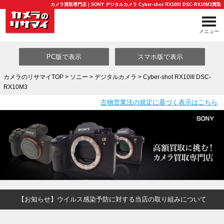
カメラ買取専門店｜SONY デジタルカメラ Cyber-shot RX10III DSC-RX10M3買取
メニュー
PC版で表示
スマホ版で表示
カメラのリサマイTOP
>
ソニー
>
デジタルカメラ
> Cyber-shot RX10III DSC-
RX10M3
買取カテゴリ一覧
古物営業法の規定に基づく表示はこちら
【お知らせ】ウイルス感染予防に対する当店の取り組みについて