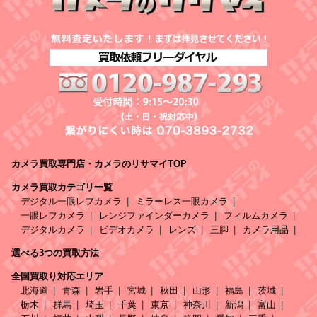
カメラ買取専門店・カメラのリサマイTOP
カメラ買取カテゴリ一覧
デジタル一眼レフカメラ
ミラーレス一眼カメラ
一眼レフカメラ
レンジファインダーカメラ
フィルムカメラ
デジタルカメラ
ビデオカメラ
レンズ
三脚
カメラ用品
選べる3つの買取方法
全国買取り対応エリア
北海道
青森
岩手
宮城
秋田
山形
福島
茨城
栃木
群馬
埼玉
千葉
東京
神奈川
新潟
富山