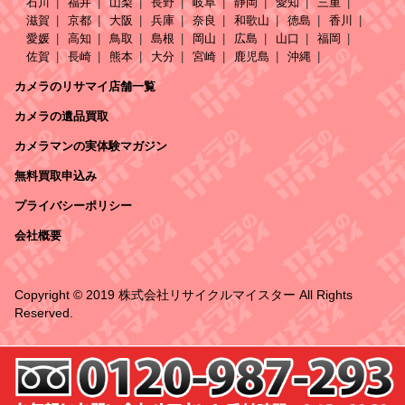
石川
福井
山梨
長野
岐阜
静岡
愛知
三重
滋賀
京都
大阪
兵庫
奈良
和歌山
徳島
香川
愛媛
高知
鳥取
島根
岡山
広島
山口
福岡
佐賀
長崎
熊本
大分
宮崎
鹿児島
沖縄
カメラのリサマイ店舗一覧
カメラの遺品買取
カメラマンの実体験マガジン
無料買取申込み
プライバシーポリシー
会社概要
Copyright © 2019 株式会社リサイクルマイスター All Rights
Reserved.