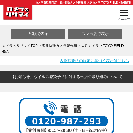
カメラ買取専門店｜酒井特殊カメラ製作所 大判カメラ TOYO-FIELD 45AII買取
メニュー
PC版で表示
スマホ版で表示
カメラのリサマイTOP
>
酒井特殊カメラ製作所
>
大判カメラ
> TOYO-FIELD
45AII
買取カテゴリ一覧
古物営業法の規定に基づく表示はこちら
【お知らせ】ウイルス感染予防に対する当店の取り組みについて