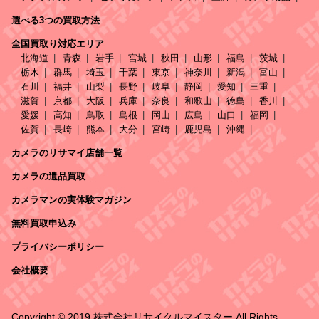
選べる3つの買取方法
全国買取り対応エリア
北海道
青森
岩手
宮城
秋田
山形
福島
茨城
栃木
群馬
埼玉
千葉
東京
神奈川
新潟
富山
石川
福井
山梨
長野
岐阜
静岡
愛知
三重
滋賀
京都
大阪
兵庫
奈良
和歌山
徳島
香川
愛媛
高知
鳥取
島根
岡山
広島
山口
福岡
佐賀
長崎
熊本
大分
宮崎
鹿児島
沖縄
カメラのリサマイ店舗一覧
カメラの遺品買取
カメラマンの実体験マガジン
無料買取申込み
プライバシーポリシー
会社概要
Copyright © 2019 株式会社リサイクルマイスター All Rights