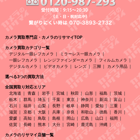
カメラ買取専門店・カメラのリサマイTOP
カメラ買取カテゴリ一覧
デジタル一眼レフカメラ
ミラーレス一眼カメラ
一眼レフカメラ
レンジファインダーカメラ
フィルムカメラ
デジタルカメラ
ビデオカメラ
レンズ
三脚
カメラ用品
選べる3つの買取方法
全国買取り対応エリア
北海道
青森
岩手
宮城
秋田
山形
福島
茨城
栃木
群馬
埼玉
千葉
東京
神奈川
新潟
富山
石川
福井
山梨
長野
岐阜
静岡
愛知
三重
滋賀
京都
大阪
兵庫
奈良
和歌山
徳島
香川
愛媛
高知
鳥取
島根
岡山
広島
山口
福岡
佐賀
長崎
熊本
大分
宮崎
鹿児島
沖縄
カメラのリサマイ店舗一覧