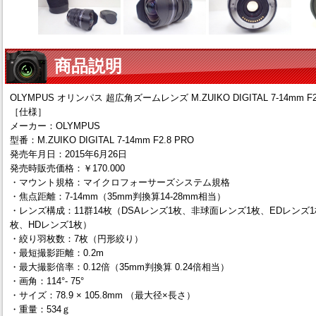
商品説明
OLYMPUS オリンパス 超広角ズームレンズ M.ZUIKO DIGITAL 7-14mm F2.
［仕様］
メーカー：OLYMPUS
型番：M.ZUIKO DIGITAL 7-14mm F2.8 PRO
発売年月日：2015年6月26日
発売時販売価格：￥170.000
・マウント規格：マイクロフォーサーズシステム規格
・焦点距離：7-14mm（35mm判換算14-28mm相当）
・レンズ構成：11群14枚（DSAレンズ1枚、非球面レンズ1枚、EDレンズ1
枚、HDレンズ1枚）
・絞り羽枚数：7枚（円形絞り）
・最短撮影距離：0.2m
・最大撮影倍率：0.12倍（35mm判換算 0.24倍相当）
・画角：114°- 75°
・サイズ：78.9 × 105.8mm （最大径×長さ）
・重量：534ｇ