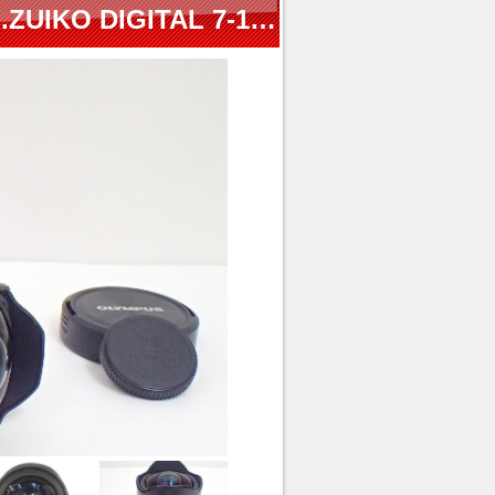
OLYMPUS 超広角ズームレンズ M.ZUIKO DIGITAL 7-14mm F2.8 PRO