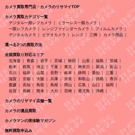
カメラ買取専門店・カメラのリサマイTOP
カメラ買取カテゴリ一覧
デジタル一眼レフカメラ
ミラーレス一眼カメラ
一眼レフカメラ
レンジファインダーカメラ
フィルムカメラ
デジタルカメラ
ビデオカメラ
レンズ
三脚
カメラ用品
選べる3つの買取方法
全国買取り対応エリア
北海道
青森
岩手
宮城
秋田
山形
福島
茨城
栃木
群馬
埼玉
千葉
東京
神奈川
新潟
富山
石川
福井
山梨
長野
岐阜
静岡
愛知
三重
滋賀
京都
大阪
兵庫
奈良
和歌山
徳島
香川
愛媛
高知
鳥取
島根
岡山
広島
山口
福岡
佐賀
長崎
熊本
大分
宮崎
鹿児島
沖縄
カメラのリサマイ店舗一覧
カメラの遺品買取
カメラマンの実体験マガジン
無料買取申込み