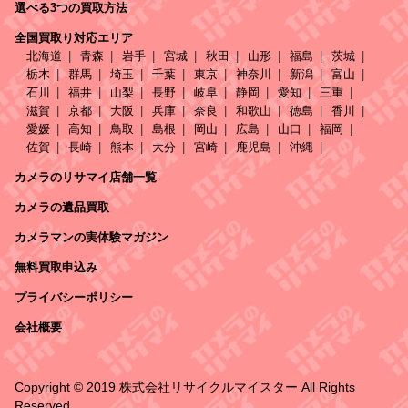
選べる3つの買取方法
全国買取り対応エリア
北海道
青森
岩手
宮城
秋田
山形
福島
茨城
栃木
群馬
埼玉
千葉
東京
神奈川
新潟
富山
石川
福井
山梨
長野
岐阜
静岡
愛知
三重
滋賀
京都
大阪
兵庫
奈良
和歌山
徳島
香川
愛媛
高知
鳥取
島根
岡山
広島
山口
福岡
佐賀
長崎
熊本
大分
宮崎
鹿児島
沖縄
カメラのリサマイ店舗一覧
カメラの遺品買取
カメラマンの実体験マガジン
無料買取申込み
プライバシーポリシー
会社概要
Copyright © 2019 株式会社リサイクルマイスター All Rights
Reserved.