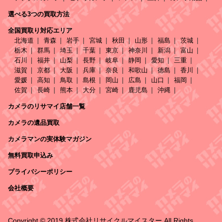
選べる3つの買取方法
全国買取り対応エリア
北海道
青森
岩手
宮城
秋田
山形
福島
茨城
栃木
群馬
埼玉
千葉
東京
神奈川
新潟
富山
石川
福井
山梨
長野
岐阜
静岡
愛知
三重
滋賀
京都
大阪
兵庫
奈良
和歌山
徳島
香川
愛媛
高知
鳥取
島根
岡山
広島
山口
福岡
佐賀
長崎
熊本
大分
宮崎
鹿児島
沖縄
カメラのリサマイ店舗一覧
カメラの遺品買取
カメラマンの実体験マガジン
無料買取申込み
プライバシーポリシー
会社概要
Copyright © 2019 株式会社リサイクルマイスター All Rights