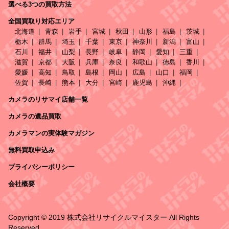
選べる3つの買取方法
全国買取り対応エリア
北海道
青森
岩手
宮城
秋田
山形
福島
茨城
栃木
群馬
埼玉
千葉
東京
神奈川
新潟
富山
石川
福井
山梨
長野
岐阜
静岡
愛知
三重
滋賀
京都
大阪
兵庫
奈良
和歌山
徳島
香川
愛媛
高知
鳥取
島根
岡山
広島
山口
福岡
佐賀
長崎
熊本
大分
宮崎
鹿児島
沖縄
カメラのリサマイ店舗一覧
カメラの遺品買取
カメラマンの実体験マガジン
無料買取申込み
プライバシーポリシー
会社概要
Copyright © 2019 株式会社リサイクルマイスター All Rights
Reserved.