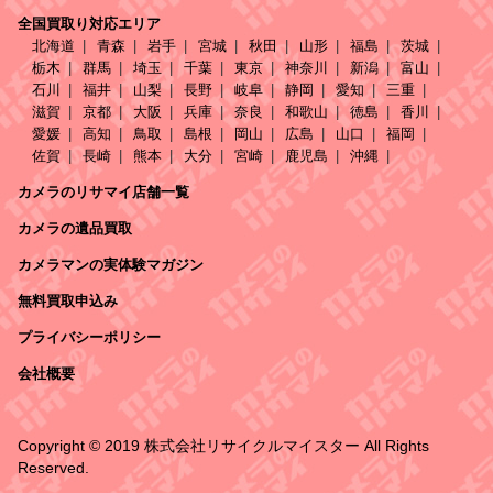
全国買取り対応エリア
北海道
青森
岩手
宮城
秋田
山形
福島
茨城
栃木
群馬
埼玉
千葉
東京
神奈川
新潟
富山
石川
福井
山梨
長野
岐阜
静岡
愛知
三重
滋賀
京都
大阪
兵庫
奈良
和歌山
徳島
香川
愛媛
高知
鳥取
島根
岡山
広島
山口
福岡
佐賀
長崎
熊本
大分
宮崎
鹿児島
沖縄
カメラのリサマイ店舗一覧
カメラの遺品買取
カメラマンの実体験マガジン
無料買取申込み
プライバシーポリシー
会社概要
Copyright © 2019 株式会社リサイクルマイスター All Rights
Reserved.