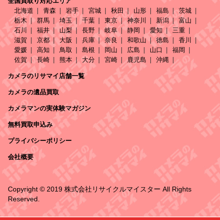
全国買取り対応エリア
北海道
青森
岩手
宮城
秋田
山形
福島
茨城
栃木
群馬
埼玉
千葉
東京
神奈川
新潟
富山
石川
福井
山梨
長野
岐阜
静岡
愛知
三重
滋賀
京都
大阪
兵庫
奈良
和歌山
徳島
香川
愛媛
高知
鳥取
島根
岡山
広島
山口
福岡
佐賀
長崎
熊本
大分
宮崎
鹿児島
沖縄
カメラのリサマイ店舗一覧
カメラの遺品買取
カメラマンの実体験マガジン
無料買取申込み
プライバシーポリシー
会社概要
Copyright © 2019 株式会社リサイクルマイスター All Rights
Reserved.