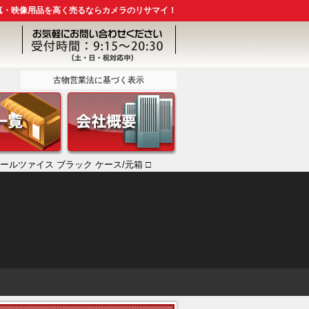
真・映像用品を高く売るならカメラのリサマイ！
古物営業法に基づく表示
 T*カールツァイス ブラック ケース/元箱 □