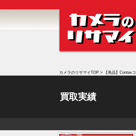
カメラのリサマイTOP
> 【美品】Contaxコ
買取実績