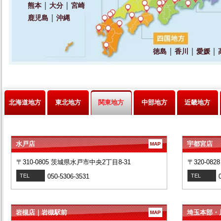
北海道地方
東北地方
関東地方
中部地方
近畿地方
水戸店
宇都宮店
MAP
〒310-0805 茨城県水戸市中央2丁目8-31
〒320-08
TEL
050-5306-3531
TEL
岩槻店｜岩槻駅前
埼玉本部・
MAP