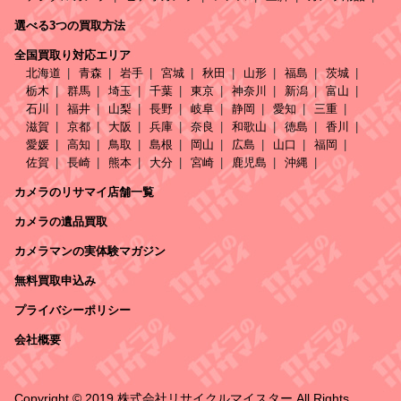
選べる3つの買取方法
全国買取り対応エリア
北海道
青森
岩手
宮城
秋田
山形
福島
茨城
栃木
群馬
埼玉
千葉
東京
神奈川
新潟
富山
石川
福井
山梨
長野
岐阜
静岡
愛知
三重
滋賀
京都
大阪
兵庫
奈良
和歌山
徳島
香川
愛媛
高知
鳥取
島根
岡山
広島
山口
福岡
佐賀
長崎
熊本
大分
宮崎
鹿児島
沖縄
カメラのリサマイ店舗一覧
カメラの遺品買取
カメラマンの実体験マガジン
無料買取申込み
プライバシーポリシー
会社概要
Copyright © 2019 株式会社リサイクルマイスター All Rights