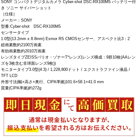
SONY コンパクトデジタルカメラ Cyber-shot DSC-RX100M5 バッテリー付
き ソニー サイバーショット
［仕様］
メーカー：SONY
型番:Cyber-shot DSC-RX100M5
センサータイプ
1.0型(13.2mm x 8.8mm) Exmor RS CMOSセンサー、アスペクト比3：2
総画素数約2100万画素
有効画素数約2010万画素
レンズタイプZEISSバリオ・ゾナーT*レンズ(レンズ構成：9群10枚(AAレン
ズを3枚含む非球面レンズ9枚))
モニタータイプ3.0型(4:3) / 1,228,800ドット / エクストラファイン液晶 /
TFT LCD
外形寸法(幅×高さ×奥行、CIPA準拠)101.6×58.1×41.0 mm
質量(CIPA準拠)約272g