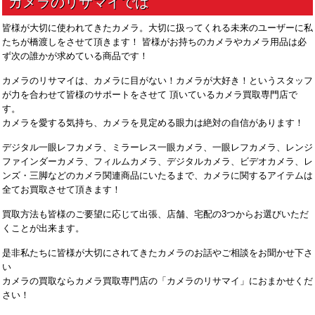
皆様が大切に使われてきたカメラ。大切に扱ってくれる未来のユーザーに私
たちが橋渡しをさせて頂きます！ 皆様がお持ちのカメラやカメラ用品は必
ず次の誰かが求めている商品です！
カメラのリサマイは、カメラに目がない！カメラが大好き！というスタッフ
が力を合わせて皆様のサポートをさせて 頂いているカメラ買取専門店で
す。
カメラを愛する気持ち、カメラを見定める眼力は絶対の自信があります！
デジタル一眼レフカメラ、ミラーレス一眼カメラ、一眼レフカメラ、レンジ
ファインダーカメラ、フィルムカメラ、デジタルカメラ、ビデオカメラ、レ
ンズ・三脚などのカメラ関連商品にいたるまで、カメラに関するアイテムは
全てお買取させて頂きます！
買取方法も皆様のご要望に応じて出張、店舗、宅配の3つからお選びいただ
くことが出来ます。
是非私たちに皆様が大切にされてきたカメラのお話やご相談をお聞かせ下さ
い
カメラの買取ならカメラ買取専門店の「カメラのリサマイ」におまかせくだ
さい！