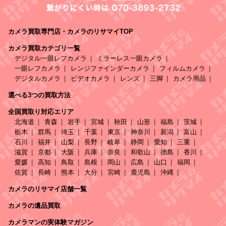
カメラ買取専門店・カメラのリサマイTOP
カメラ買取カテゴリ一覧
デジタル一眼レフカメラ
ミラーレス一眼カメラ
一眼レフカメラ
レンジファインダーカメラ
フィルムカメラ
デジタルカメラ
ビデオカメラ
レンズ
三脚
カメラ用品
選べる3つの買取方法
全国買取り対応エリア
北海道
青森
岩手
宮城
秋田
山形
福島
茨城
栃木
群馬
埼玉
千葉
東京
神奈川
新潟
富山
石川
福井
山梨
長野
岐阜
静岡
愛知
三重
滋賀
京都
大阪
兵庫
奈良
和歌山
徳島
香川
愛媛
高知
鳥取
島根
岡山
広島
山口
福岡
佐賀
長崎
熊本
大分
宮崎
鹿児島
沖縄
カメラのリサマイ店舗一覧
カメラの遺品買取
カメラマンの実体験マガジン