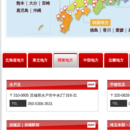
北海道地方
東北地方
関東地方
中部地方
近畿地方
水戸店
宇都宮店
MAP
〒310-0805 茨城県水戸市中央2丁目8-31
〒320-08
TEL
050-5306-3531
TEL
岩槻店｜岩槻駅前
埼玉本部・
MAP