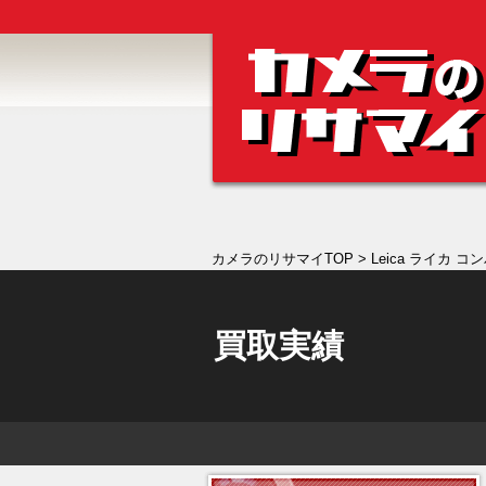
カメラのリサマイTOP
> Leica ライカ 
買取実績