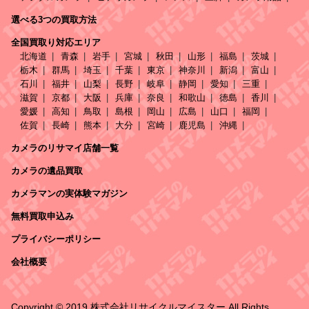
選べる3つの買取方法
全国買取り対応エリア
北海道
青森
岩手
宮城
秋田
山形
福島
茨城
栃木
群馬
埼玉
千葉
東京
神奈川
新潟
富山
石川
福井
山梨
長野
岐阜
静岡
愛知
三重
滋賀
京都
大阪
兵庫
奈良
和歌山
徳島
香川
愛媛
高知
鳥取
島根
岡山
広島
山口
福岡
佐賀
長崎
熊本
大分
宮崎
鹿児島
沖縄
カメラのリサマイ店舗一覧
カメラの遺品買取
カメラマンの実体験マガジン
無料買取申込み
プライバシーポリシー
会社概要
Copyright © 2019 株式会社リサイクルマイスター All Rights