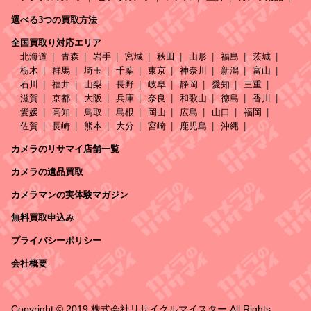
選べる3つの買取方法
全国買取り対応エリア
北海道
青森
岩手
宮城
秋田
山形
福島
茨城
栃木
群馬
埼玉
千葉
東京
神奈川
新潟
富山
石川
福井
山梨
長野
岐阜
静岡
愛知
三重
滋賀
京都
大阪
兵庫
奈良
和歌山
徳島
香川
愛媛
高知
鳥取
島根
岡山
広島
山口
福岡
佐賀
長崎
熊本
大分
宮崎
鹿児島
沖縄
カメラのリサマイ店舗一覧
カメラの遺品買取
カメラマンの実体験マガジン
無料買取申込み
プライバシーポリシー
会社概要
Copyright © 2019 株式会社リサイクルマイスター All Rights