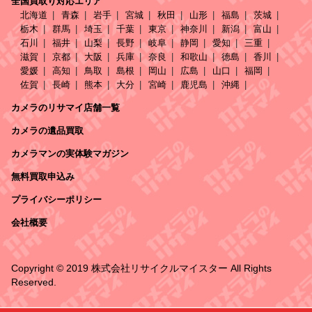
全国買取り対応エリア
北海道
青森
岩手
宮城
秋田
山形
福島
茨城
栃木
群馬
埼玉
千葉
東京
神奈川
新潟
富山
石川
福井
山梨
長野
岐阜
静岡
愛知
三重
滋賀
京都
大阪
兵庫
奈良
和歌山
徳島
香川
愛媛
高知
鳥取
島根
岡山
広島
山口
福岡
佐賀
長崎
熊本
大分
宮崎
鹿児島
沖縄
カメラのリサマイ店舗一覧
カメラの遺品買取
カメラマンの実体験マガジン
無料買取申込み
プライバシーポリシー
会社概要
Copyright © 2019 株式会社リサイクルマイスター All Rights
Reserved.