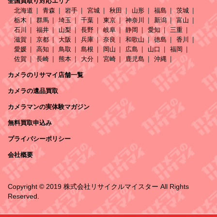
全国買取り対応エリア
北海道
青森
岩手
宮城
秋田
山形
福島
茨城
栃木
群馬
埼玉
千葉
東京
神奈川
新潟
富山
石川
福井
山梨
長野
岐阜
静岡
愛知
三重
滋賀
京都
大阪
兵庫
奈良
和歌山
徳島
香川
愛媛
高知
鳥取
島根
岡山
広島
山口
福岡
佐賀
長崎
熊本
大分
宮崎
鹿児島
沖縄
カメラのリサマイ店舗一覧
カメラの遺品買取
カメラマンの実体験マガジン
無料買取申込み
プライバシーポリシー
会社概要
Copyright © 2019 株式会社リサイクルマイスター All Rights
Reserved.