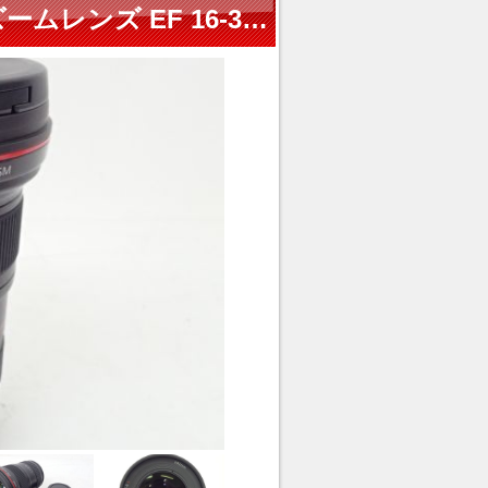
【美品】 CANON キヤノン 広角ズームレンズ EF 16-35mm F2.8 L II USM ソフトケース付き ∈