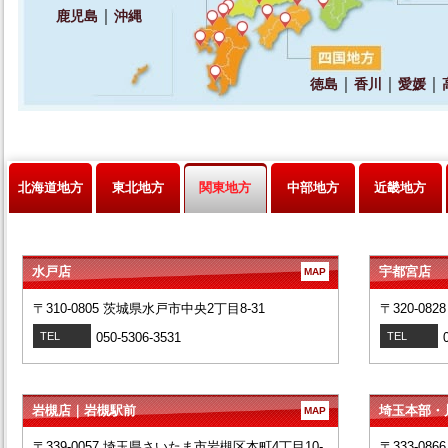
北海道地方
東北地方
関東地方
中部地方
近畿地方
水戸店
宇都宮店
MAP
〒310-0805 茨城県水戸市中央2丁目8-31
〒320-08
TEL
050-5306-3531
TEL
岩槻店｜岩槻駅前
埼玉本部・
MAP
〒339-0057 埼玉県さいたま市岩槻区本町4丁目10-
〒333-08