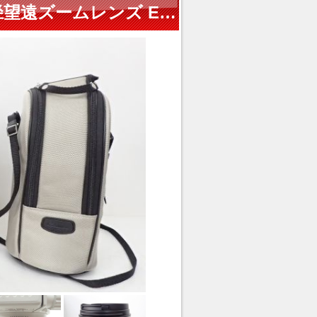
【美品】 CANON キヤノン 大口径望遠ズームレンズ EF 70-200mm F2.8L IS II USM 元箱/ケース付き ∈