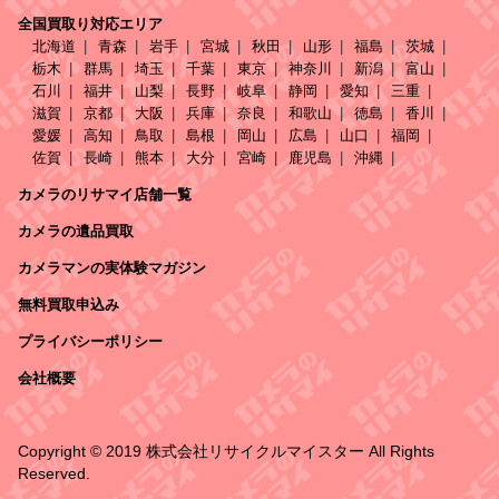
全国買取り対応エリア
北海道
青森
岩手
宮城
秋田
山形
福島
茨城
栃木
群馬
埼玉
千葉
東京
神奈川
新潟
富山
石川
福井
山梨
長野
岐阜
静岡
愛知
三重
滋賀
京都
大阪
兵庫
奈良
和歌山
徳島
香川
愛媛
高知
鳥取
島根
岡山
広島
山口
福岡
佐賀
長崎
熊本
大分
宮崎
鹿児島
沖縄
カメラのリサマイ店舗一覧
カメラの遺品買取
カメラマンの実体験マガジン
無料買取申込み
プライバシーポリシー
会社概要
Copyright © 2019 株式会社リサイクルマイスター All Rights
Reserved.