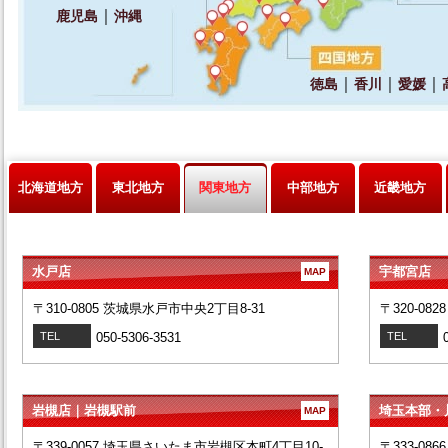
北海道地方
東北地方
関東地方
中部地方
近畿地方
水戸店
宇都宮店
MAP
〒310-0805 茨城県水戸市中央2丁目8-31
〒320-08
TEL
050-5306-3531
TEL
岩槻店｜岩槻駅前
埼玉本部・
MAP
〒339-0057 埼玉県さいたま市岩槻区本町4丁目10-
〒333-08