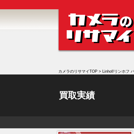
カメラのリサマイTOP
> Linhof/リンホフ パ
買取実績