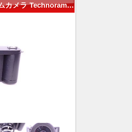
Linhof/リンホフ パノラマフィルムカメラ Technorama 617/Super-Angulon 90mm F5.6