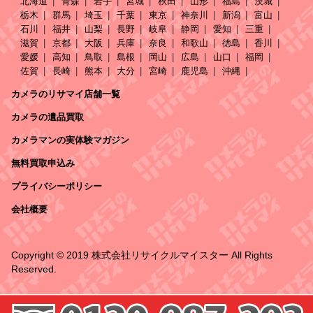
北海道
青森
岩手
宮城
秋田
山形
福島
茨城
栃木
群馬
埼玉
千葉
東京
神奈川
新潟
富山
石川
福井
山梨
長野
岐阜
静岡
愛知
三重
滋賀
京都
大阪
兵庫
奈良
和歌山
徳島
香川
愛媛
高知
鳥取
島根
岡山
広島
山口
福岡
佐賀
長崎
熊本
大分
宮崎
鹿児島
沖縄
カメラのリサマイ店舗一覧
カメラの遺品買取
カメラマンの実体験マガジン
無料買取申込み
プライバシーポリシー
会社概要
Copyright © 2019 株式会社リサイクルマイスター All Rights
Reserved.