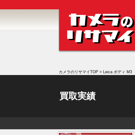
カメラのリサマイTOP
> Leica ボディ M3
買取実績