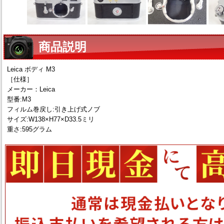
商品説明
Leica ボディ M3
［仕様］
メーカー：Leica
型番:M3
フィルム巻戻し:引き上げ式ノブ
サイズ:W138×H77×D33.5ミリ
重さ:595グラム