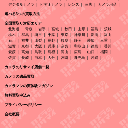
デジタルカメラ
ビデオカメラ
レンズ
三脚
カメラ用品
選べる3つの買取方法
全国買取り対応エリア
北海道
青森
岩手
宮城
秋田
山形
福島
茨城
栃木
群馬
埼玉
千葉
東京
神奈川
新潟
富山
石川
福井
山梨
長野
岐阜
静岡
愛知
三重
滋賀
京都
大阪
兵庫
奈良
和歌山
徳島
香川
愛媛
高知
鳥取
島根
岡山
広島
山口
福岡
佐賀
長崎
熊本
大分
宮崎
鹿児島
沖縄
カメラのリサマイ店舗一覧
カメラの遺品買取
カメラマンの実体験マガジン
無料買取申込み
プライバシーポリシー
会社概要