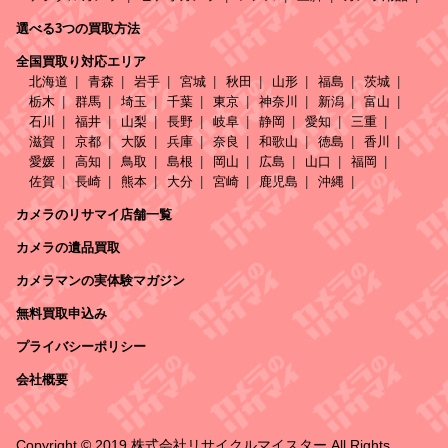
選べる3つの買取方法
全国買取り対応エリア
北海道
青森
岩手
宮城
秋田
山形
福島
茨城
栃木
群馬
埼玉
千葉
東京
神奈川
新潟
富山
石川
福井
山梨
長野
岐阜
静岡
愛知
三重
滋賀
京都
大阪
兵庫
奈良
和歌山
徳島
香川
愛媛
高知
鳥取
島根
岡山
広島
山口
福岡
佐賀
長崎
熊本
大分
宮崎
鹿児島
沖縄
カメラのリサマイ店舗一覧
カメラの遺品買取
カメラマンの実体験マガジン
無料買取申込み
プライバシーポリシー
会社概要
Copyright © 2019 株式会社リサイクルマイスター All Rights