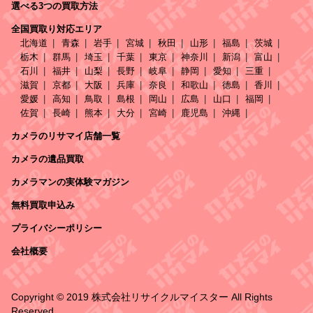
選べる3つの買取方法
全国買取り対応エリア
北海道
青森
岩手
宮城
秋田
山形
福島
茨城
栃木
群馬
埼玉
千葉
東京
神奈川
新潟
富山
石川
福井
山梨
長野
岐阜
静岡
愛知
三重
滋賀
京都
大阪
兵庫
奈良
和歌山
徳島
香川
愛媛
高知
鳥取
島根
岡山
広島
山口
福岡
佐賀
長崎
熊本
大分
宮崎
鹿児島
沖縄
カメラのリサマイ店舗一覧
カメラの遺品買取
カメラマンの実体験マガジン
無料買取申込み
プライバシーポリシー
会社概要
Copyright © 2019 株式会社リサイクルマイスター All Rights
Reserved.