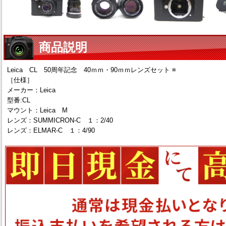
商品説明
Leica CL 50周年記念 40ｍｍ・90ｍｍレンズセット ≡
［仕様］
メーカー：Leica
型番:CL
マウント：Leica M
レンズ：SUMMICRON-C １：2/40
レンズ：ELMAR-C １：4/90