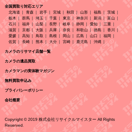
全国買取り対応エリア
北海道
青森
岩手
宮城
秋田
山形
福島
茨城
栃木
群馬
埼玉
千葉
東京
神奈川
新潟
富山
石川
福井
山梨
長野
岐阜
静岡
愛知
三重
滋賀
京都
大阪
兵庫
奈良
和歌山
徳島
香川
愛媛
高知
鳥取
島根
岡山
広島
山口
福岡
佐賀
長崎
熊本
大分
宮崎
鹿児島
沖縄
カメラのリサマイ店舗一覧
カメラの遺品買取
カメラマンの実体験マガジン
無料買取申込み
プライバシーポリシー
会社概要
Copyright © 2019 株式会社リサイクルマイスター All Rights
Reserved.