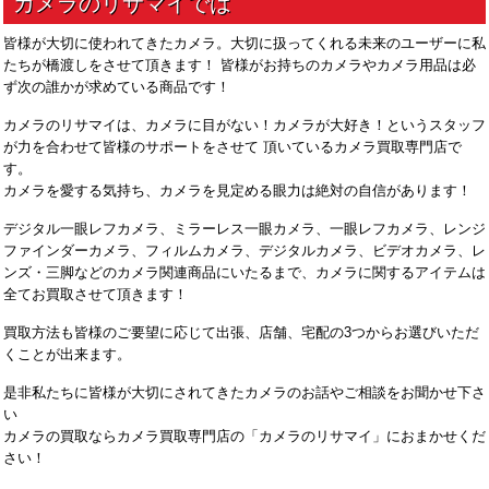
皆様が大切に使われてきたカメラ。大切に扱ってくれる未来のユーザーに私
たちが橋渡しをさせて頂きます！ 皆様がお持ちのカメラやカメラ用品は必
ず次の誰かが求めている商品です！
カメラのリサマイは、カメラに目がない！カメラが大好き！というスタッフ
が力を合わせて皆様のサポートをさせて 頂いているカメラ買取専門店で
す。
カメラを愛する気持ち、カメラを見定める眼力は絶対の自信があります！
デジタル一眼レフカメラ、ミラーレス一眼カメラ、一眼レフカメラ、レンジ
ファインダーカメラ、フィルムカメラ、デジタルカメラ、ビデオカメラ、レ
ンズ・三脚などのカメラ関連商品にいたるまで、カメラに関するアイテムは
全てお買取させて頂きます！
買取方法も皆様のご要望に応じて出張、店舗、宅配の3つからお選びいただ
くことが出来ます。
是非私たちに皆様が大切にされてきたカメラのお話やご相談をお聞かせ下さ
い
カメラの買取ならカメラ買取専門店の「カメラのリサマイ」におまかせくだ
さい！