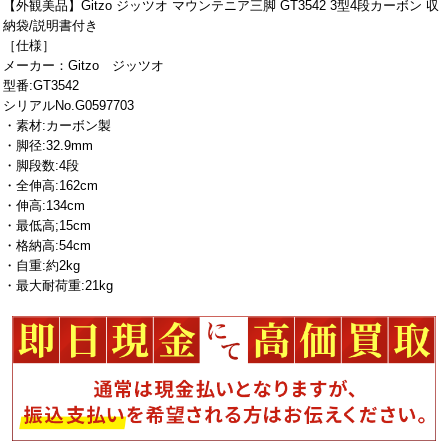
【外観美品】Gitzo ジッツオ マウンテニア三脚 GT3542 3型4段カーボン 収
納袋/説明書付き
［仕様］
メーカー：Gitzo ジッツオ
型番:GT3542
シリアルNo.G0597703
・素材:カーボン製
・脚径:32.9mm
・脚段数:4段
・全伸高:162cm
・伸高:134cm
・最低高;15cm
・格納高:54cm
・自重:約2kg
・最大耐荷重:21kg