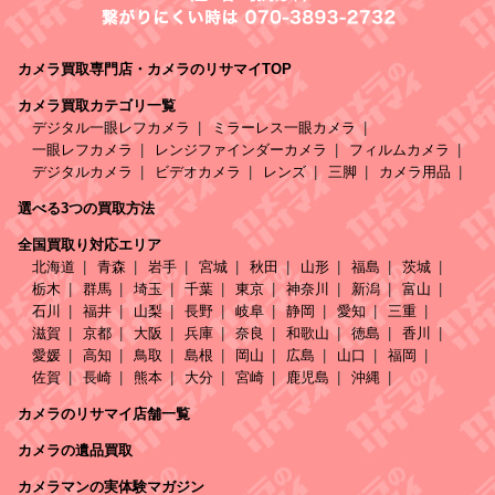
カメラ買取専門店・カメラのリサマイTOP
カメラ買取カテゴリ一覧
デジタル一眼レフカメラ
ミラーレス一眼カメラ
一眼レフカメラ
レンジファインダーカメラ
フィルムカメラ
デジタルカメラ
ビデオカメラ
レンズ
三脚
カメラ用品
選べる3つの買取方法
全国買取り対応エリア
北海道
青森
岩手
宮城
秋田
山形
福島
茨城
栃木
群馬
埼玉
千葉
東京
神奈川
新潟
富山
石川
福井
山梨
長野
岐阜
静岡
愛知
三重
滋賀
京都
大阪
兵庫
奈良
和歌山
徳島
香川
愛媛
高知
鳥取
島根
岡山
広島
山口
福岡
佐賀
長崎
熊本
大分
宮崎
鹿児島
沖縄
カメラのリサマイ店舗一覧
カメラの遺品買取
カメラマンの実体験マガジン